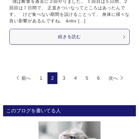
僕は断食を過去に２回やりました。 １回目は５日間、２
回目は７日間で、 正直きついなってところはあったんで
す。 けど食べない期間を設けることって、 身体に様々な
良い影響があるんですね。 &nbs […]
続きを読む
前へ
1
2
3
4
5
6
次へ
このブログを書いてる人