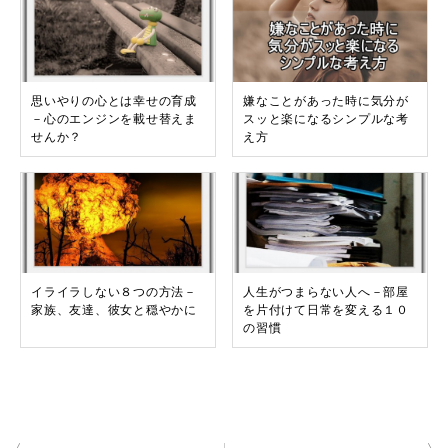
思いやりの心とは幸せの育成
嫌なことがあった時に気分が
－心のエンジンを載せ替えま
スッと楽になるシンプルな考
せんか？
え方
イライラしない８つの方法－
人生がつまらない人へ－部屋
家族、友達、彼女と穏やかに
を片付けて日常を変える１０
の習慣