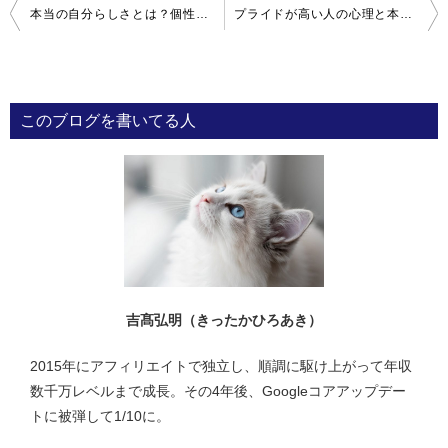
投
本当の自分らしさとは？個性を失う理由と捨てることの大切さ
プライドが高い人の心理と本当の「誇り」を持つことの意味
稿
ナ
ビ
このブログを書いてる人
ゲ
ー
シ
ョ
ン
吉髙弘明（きったかひろあき）
2015年にアフィリエイトで独立し、順調に駆け上がって年収
数千万レベルまで成長。その4年後、Googleコアアップデー
トに被弾して1/10に。