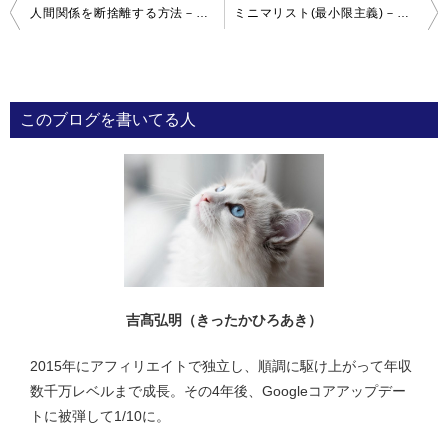
投
人間関係を断捨離する方法－僕が実践して得られた５つの効果
ミニマリスト(最小限主義)－断捨離で物を持たないノマド生活へ
稿
ナ
ビ
このブログを書いてる人
ゲ
ー
シ
ョ
ン
吉髙弘明（きったかひろあき）
2015年にアフィリエイトで独立し、順調に駆け上がって年収
数千万レベルまで成長。その4年後、Googleコアアップデー
トに被弾して1/10に。