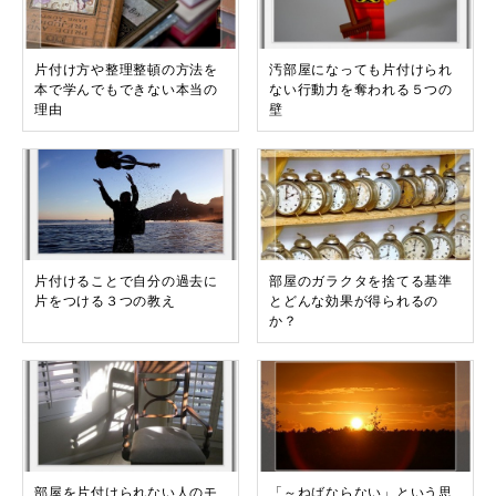
片付け方や整理整頓の方法を
汚部屋になっても片付けられ
本で学んでもできない本当の
ない行動力を奪われる５つの
理由
壁
片付けることで自分の過去に
部屋のガラクタを捨てる基準
片をつける３つの教え
とどんな効果が得られるの
か？
部屋を片付けられない人のモ
「～ねばならない」という思