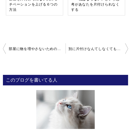
チベーションを上げる６つの
考があなたを片付けられなく
方法
する
投
部屋に物を増やさないための片付いた状態を保つ７つのコツ
別に片付けなんてしなくてもいいんじゃないの？
稿
ナ
ビ
このブログを書いてる人
ゲ
ー
シ
ョ
ン