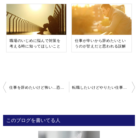
職場のいじめに悩んで対策を
仕事が辛いから辞めたいとい
考える時に知ってほしいこと
うのが甘えだと思われる誤解
投
仕事を辞めたいけど怖い…恐怖心を簡単に取り除く方法
転職したいけどやりたい仕事が見つからないあなたへ
稿
ナ
ビ
このブログを書いてる人
ゲ
ー