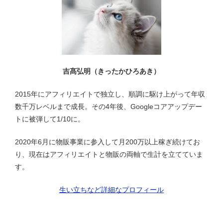
シ
ョ
ン
吉髙弘明（きったかひろあき）
2015年にアフィリエイトで独立し、順調に駆け上がって年収
数千万レベルまで成長。その4年後、Googleコアアップデー
トに被弾して1/10に。
2020年6月に物販事業に参入して月200万以上稼ぎ続けてお
り、現在はアフィリエイトと物販の両軸で生計を立てていま
す。
生い立ちなど詳細なプロフィール