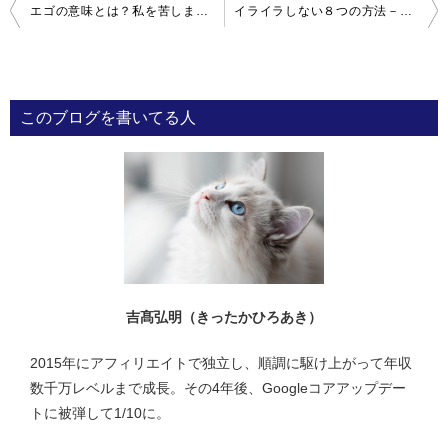
投
エゴの意味とは？私を苦しませる心の原因を捨てる技術
イライラしない８つの方法－家族、友達、彼女と穏やかに
稿
ナ
ビ
このブログを書いてる人
ゲ
ー
シ
ョ
ン
吉髙弘明（きったかひろあき）
2015年にアフィリエイトで独立し、順調に駆け上がって年収
数千万レベルまで成長。その4年後、Googleコアアップデー
トに被弾して1/10に。