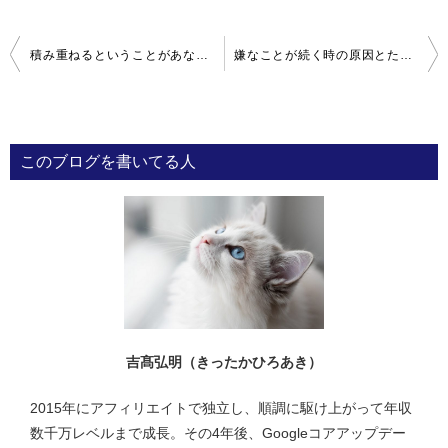
投
積み重ねるということがあなたの人生にもたらす意味
嫌なことが続く時の原因とたった１つの乗り越え方
稿
ナ
ビ
このブログを書いてる人
ゲ
ー
シ
ョ
ン
吉髙弘明（きったかひろあき）
2015年にアフィリエイトで独立し、順調に駆け上がって年収
数千万レベルまで成長。その4年後、Googleコアアップデー