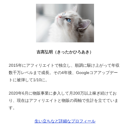
ー
シ
ョ
ン
吉髙弘明（きったかひろあき）
2015年にアフィリエイトで独立し、順調に駆け上がって年収
数千万レベルまで成長。その4年後、Googleコアアップデー
トに被弾して1/10に。
2020年6月に物販事業に参入して月200万以上稼ぎ続けてお
り、現在はアフィリエイトと物販の両軸で生計を立てていま
す。
生い立ちなど詳細なプロフィール