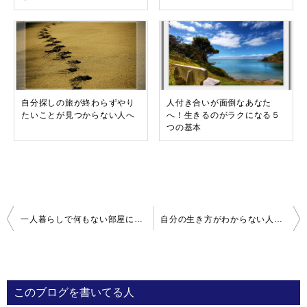
自分探しの旅が終わらずやり
人付き合いが面倒なあなた
たいことが見つからない人へ
へ！生きるのがラクになる５
つの基本
投
一人暮らしで何もない部屋にする－シンプルライフのコツ
自分の生き方がわからない人へ－捨てる技術
稿
ナ
ビ
このブログを書いてる人
ゲ