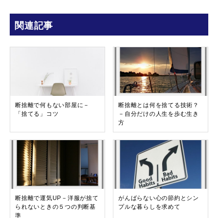
関連記事
断捨離で何もない部屋に－
断捨離とは何を捨てる技術？
「捨てる」コツ
－自分だけの人生を歩む生き
方
断捨離で運気UP－洋服が捨て
がんばらない心の節約とシン
られないときの５つの判断基
プルな暮らしを求めて
準