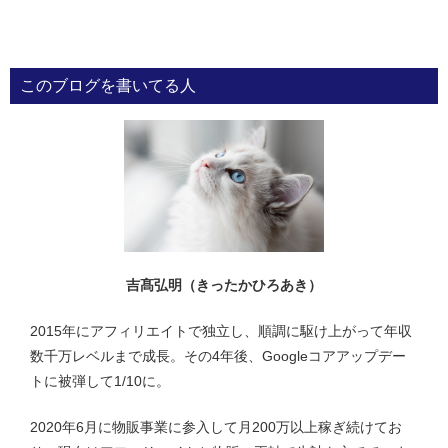
稿
ナ
ビ
このブログを書いてる人
ゲ
ー
シ
ョ
ン
吉髙弘明（きったかひろあき）
2015年にアフィリエイトで独立し、順調に駆け上がって年収
数千万レベルまで成長。その4年後、Googleコアアップデー
トに被弾して1/10に。
2020年6月に物販事業に参入して月200万以上稼ぎ続けてお