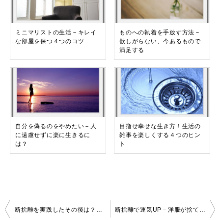
ミニマリストの生活－キレイ
ものへの執着を手放す方法－
な部屋を保つ４つのコツ
欲しがらない、今あるもので
満足する
自分を偽るのをやめたい－人
目指せ幸せな生き方！生活の
に遠慮せずに楽に生きるに
雑事を楽しくする４つのヒン
は？
ト
投
断捨離を実践したその後は？理想の自分になる７つの効能
断捨離で運気UP－洋服が捨てられないときの５つの判断基準