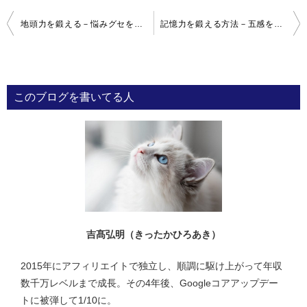
投
地頭力を鍛える－悩みグセを解決する地頭がいい人の特徴４つ
記憶力を鍛える方法－五感を活用した頭がいい人の５つの記憶術
稿
ナ
ビ
このブログを書いてる人
ゲ
ー
シ
ョ
ン
吉髙弘明（きったかひろあき）
2015年にアフィリエイトで独立し、順調に駆け上がって年収
数千万レベルまで成長。その4年後、Googleコアアップデー
トに被弾して1/10に。