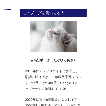
このブログを書いてる人
吉髙弘明（きったかひろあき）
2015年にアフィリエイトで独立し、
順調に駆け上がって年収数千万レベル
まで成長。その4年後、Googleコアア
ップデートに被弾して1/10に。
2020年6月に物販事業に参入して月
200万以上稼ぎ続けており、現在はア