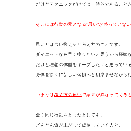
だけどテクニックだけでは
一時的であること
そこには
行動の元となる”思い”
が整っていな
思いとは言い換えると
考え方
のことです。
ダイエットなら早く痩せたいと思うから極端
だけど理想の体型をキープしたいと思ってい
身体を徐々に新しい習慣へと馴染ませながら
つまりは
考え方の違い
で結果が異なってくる
全く同じ行動をとったとしても、
どんどん質が上がって成長していく人と、