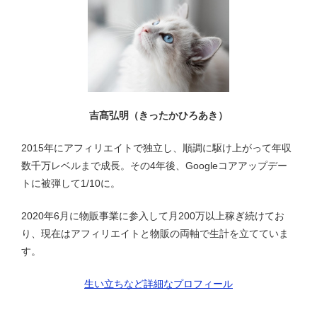
ー
シ
ョ
ン
吉髙弘明（きったかひろあき）
2015年にアフィリエイトで独立し、順調に駆け上がって年収
数千万レベルまで成長。その4年後、Googleコアアップデー
トに被弾して1/10に。
2020年6月に物販事業に参入して月200万以上稼ぎ続けてお
り、現在はアフィリエイトと物販の両軸で生計を立てていま
す。
生い立ちなど詳細なプロフィール