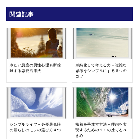
関連記事
冷たい態度の男性心理も断捨
単純化して考える力－複雑な
離する恋愛活用法
思考をシンプルにする６つの
コツ
シンプルライフ－必要最低限
執着を手放す方法－理想を実
の暮らしのモノの選び方４つ
現するための１１の捨てるべ
き心