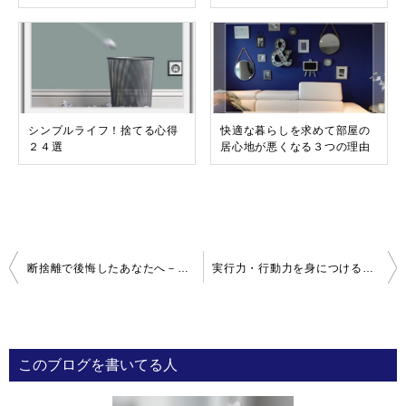
シンプルライフ！捨てる心得
快適な暮らしを求めて部屋の
２４選
居心地が悪くなる３つの理由
投
断捨離で後悔したあなたへ－失敗のほとんどは「自爆」だった！？
実行力・行動力を身につけるには？「やる気」を起こす３つの要素
稿
ナ
ビ
このブログを書いてる人
ゲ
ー