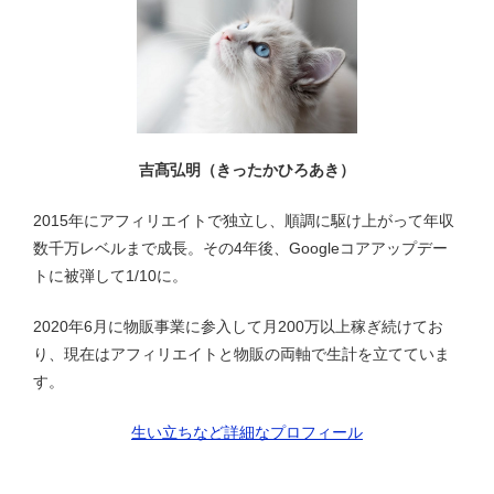
シ
ョ
ン
吉髙弘明（きったかひろあき）
2015年にアフィリエイトで独立し、順調に駆け上がって年収
数千万レベルまで成長。その4年後、Googleコアアップデー
トに被弾して1/10に。
2020年6月に物販事業に参入して月200万以上稼ぎ続けてお
り、現在はアフィリエイトと物販の両軸で生計を立てていま
す。
生い立ちなど詳細なプロフィール