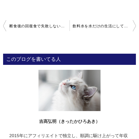
投
断食後の回復食で失敗しないコツとその後の食事の注意点
飲料水を水だけの生活にして３ヵ月が経った感想
稿
ナ
ビ
このブログを書いてる人
ゲ
ー
シ
ョ
ン
吉髙弘明（きったかひろあき）
2015年にアフィリエイトで独立し、順調に駆け上がって年収