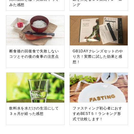
みた感想
ング
断食後の回復食で失敗しない
GB1DAYクレンズセットのや
コツとその後の食事の注意点
り方！実際に試した効果と感
想！
飲料水を水だけの生活にして
ファスティング初心者におす
３ヵ月が経った感想
すめBEST５！ランキング形
式で比較します！