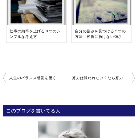
仕事の効率を上げる８つのシ
自分の強みを見つける５つの
ンプルな考え方
方法－挫折に負けない強さ
投
人生のバランス感覚を磨く－本当の自分を見つける５つの対極
努力は報われない？なら努力の方向を少し変えてみませんか？
稿
ナ
ビ
このブログを書いてる人
ゲ
ー
シ