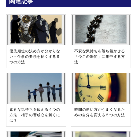
関連記事
優先順位の決め方が分からな
不安な気持ちを落ち着かせる
い－仕事の要領を良くする９
「今この瞬間」に集中する方
つの方法
法
素直な気持ちを伝える４つの
時間の使い方がうまくなるた
方法－相手の警戒心を解くに
めの自分を変える５つの方法
は？