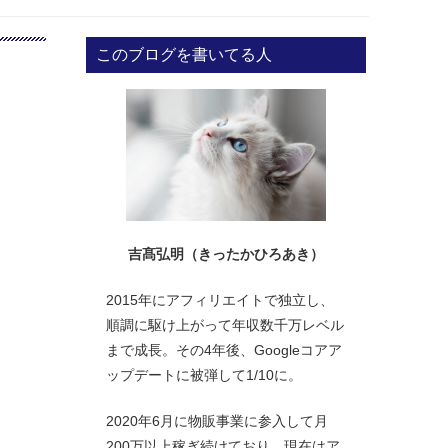
このブログを書いてる人
吉髙弘明（きったかひろあき）
2015年にアフィリエイトで独立し、
順調に駆け上がって年収数千万レベル
まで成長。その4年後、Googleコアア
ップデートに被弾して1/10に。
2020年6月に物販事業に参入して月
200万以上稼ぎ続けており、現在はア