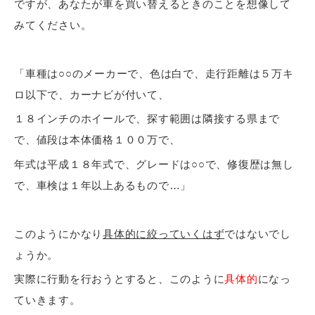
ですが、あなたが車を買い替えるときのことを想像して
みてください。
「車種は○○のメーカーで、色は白で、走行距離は５万キ
ロ以下で、カーナビが付いて、
１８インチのホイールで、探す範囲は隣接する県まで
で、値段は本体価格１００万で、
年式は平成１８年式で、グレードは○○で、修復歴は無し
で、車検は１年以上あるもので…」
このようにかなり
具体的に絞っていくはず
ではないでし
ょうか。
実際に行動を行おうとすると、このように
具体的
になっ
ていきます。