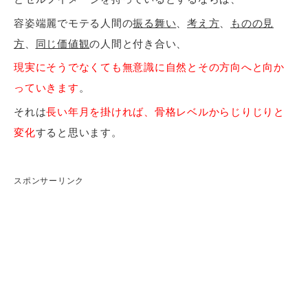
容姿端麗でモテる人間の
振る舞い
、
考え方
、
ものの見
方
、
同じ価値観
の人間と付き合い、
現実にそうでなくても無意識に自然とその方向へと向か
っていきます
。
それは
長い年月を掛ければ、骨格レベルからじりじりと
変化
すると思います。
スポンサーリンク