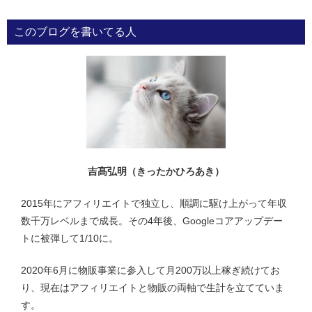
ビ
このブログを書いてる人
ゲ
ー
シ
ョ
ン
吉髙弘明（きったかひろあき）
2015年にアフィリエイトで独立し、順調に駆け上がって年収
数千万レベルまで成長。その4年後、Googleコアアップデー
トに被弾して1/10に。
2020年6月に物販事業に参入して月200万以上稼ぎ続けてお
り、現在はアフィリエイトと物販の両軸で生計を立てていま
す。