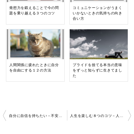
発想力を鍛えることで今の問
コミュニケーションがうまく
題を乗り越える３つのコツ
いかないときの気持ちの向き
合い方
人間関係に疲れたときに自分
プライドを捨てる本当の意味
を自由にする１２の方法
をずっと知らずに生きてまし
た
投
自分に自信を持ちたい－不安に負けない心をつくる４つの方法
人生を楽しむ８つのコツ－人はなぜ生きるのだろうか？
稿
ナ